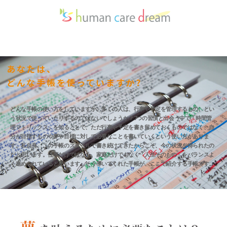
あなたは、
どんな手帳を使っていますか?
どんな手帳の使い方をしていますか。多くの人は、行事や予定を管理するもの、とい
う状況で使っていたりするのではないでしょうか？7つの習慣と出会う中で「時間管
理マトリックス」を知ることで、ただ行事や予定を書き留めておくものではなく、自
分が目指すものや夢や目標に対して必要なことを書いていくという使い方がありま
す。私自身、この手帳のスタイルで書き続けてきたからこそ、今の状況を得られたの
だと思います。仕事だけではなく、家庭だけでもなく「人生そのもの」をバランスよ
く進められていると思います。そう導いてくれた手帳が、ここで紹介する手帳です。